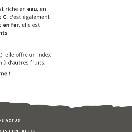
st riche en
eau
, en
t C
, c'est également
 en fer
, elle est
nts
.
, elle offre un index
à d’autres fruits.
me !
OS ACTUS
OUS CONTACTER