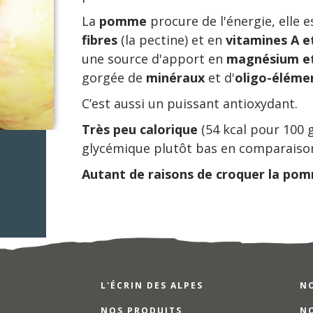
La
pomme
procure de l'énergie, elle e
fibres
(la pectine) et en
vitamines A e
une source d'apport en
magnésium et
gorgée de
minéraux
et d'
oligo-éléme
C’est aussi un puissant antioxydant.
Très peu calorique
(54 kcal pour 100 g)
glycémique plutôt bas en comparaison 
Autant de raisons de croquer la pom
L'ÉCRIN DES ALPES
N
NOS PRODUITS
N